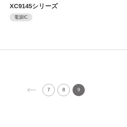
XC9145シリーズ
電源IC
7
8
9