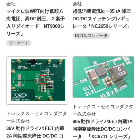
会社
会社
マイクロ波WPT向け低順方
超低消費電流Iq＝85nA 降圧
向電圧、高DC耐圧、２素子
DC/DCスイッチングレギュ
入りダイオード「NT9000シ
レータ「NC2650シリーズ」
リーズ」
DC/DCコンバータ
ダイオード
トレックス・セミコンダクタ
トレックス・セミコンダクタ
ー株式会社
ー株式会社
60V動作ドライバFET内蔵1A
36V 動作ドライバ FET 内蔵
同期整流降圧DC/DCコンバ
2A 同期整流降圧 DC/DC コ
ータ 「XC9711 シリーズ」