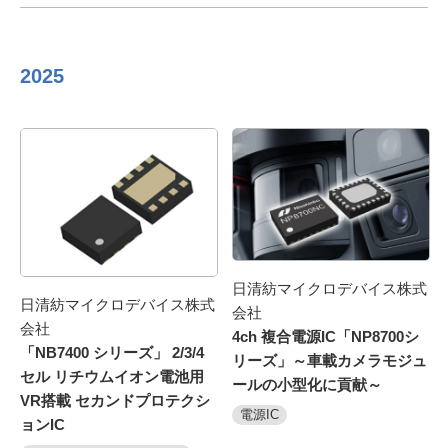
2025
日清紡マイクロデバイス株式
日清紡マイクロデバイス株式
会社
会社
4ch 複合電源IC「NP8700シ
「NB7400 シリーズ」 2/3/4
リーズ」～車載カメラモジュ
セル リチウムイオン電池用
ールの小型化に貢献～
VR搭載 セカンドプロテクシ
電源IC
ョンIC